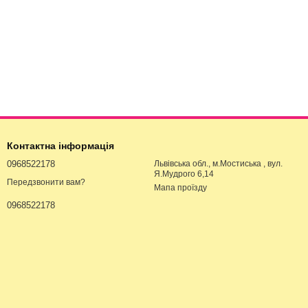
Контактна інформація
0968522178
Львівська обл., м.Мостиська , вул.
Я.Мудрого 6,14
Передзвонити вам?
Мапа проїзду
0968522178