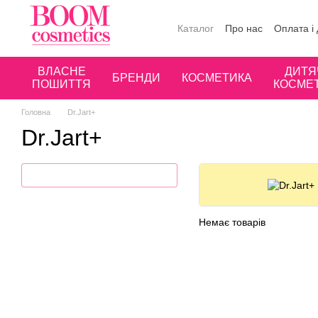
Перейти до основного контенту
Каталог
Про нас
Оплата і
Публічна оферта
Угода к
ВЛАСНЕ
ДИТЯ
БРЕНДИ
КОСМЕТИКА
ПОШИТТЯ
КОСМЕ
Головна
Dr.Jart+
Dr.Jart+
Немає товарів