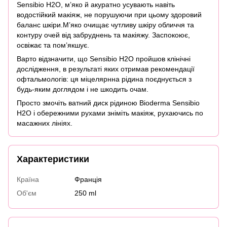
Sensibio H2O, м’яко й акуратно усувають навіть
водостійкий макіяж, не порушуючи при цьому здоровий
баланс шкіри.М’яко очищає чутливу шкіру обличчя та
контуру очей від забруднень та макіяжу. Заспокоює,
освіжає та пом’якшує.
Варто відзначити, що Sensibio H2O пройшов клінічні
дослідження, в результаті яких отримав рекомендації
офтальмологів: ця міцелярнна рідина поєднується з
будь-яким доглядом і не шкодить очам.
Просто змочіть ватний диск рідиною Bioderma Sensibio
H2O і обережними рухами зніміть макіяж, рухаючись по
масажних лініях.
Характеристики
Країна
Франція
Об'єм
250 ml