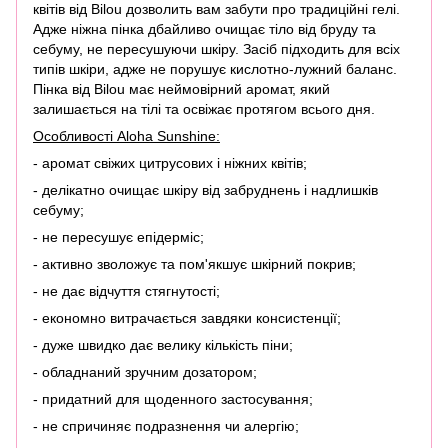
квітів від Bilou дозволить вам забути про традиційні гелі.
Адже ніжна пінка дбайливо очищає тіло від бруду та
себуму, не пересушуючи шкіру. Засіб підходить для всіх
типів шкіри, адже не порушує кислотно-лужний баланс.
Пінка від Bilou має неймовірний аромат, який
залишається на тілі та освіжає протягом всього дня.
Особливості Aloha Sunshine:
- аромат свіжих цитрусових і ніжних квітів;
- делікатно очищає шкіру від забруднень і надлишків
себуму;
- не пересушує епідерміс;
- активно зволожує та пом'якшує шкірний покрив;
- не дає відчуття стягнутості;
- економно витрачається завдяки консистенції;
- дуже швидко дає велику кількість піни;
- обладнаний зручним дозатором;
- придатний для щоденного застосування;
- не спричиняє подразнення чи алергію;