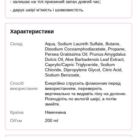
- залишає на тілі приємний запах довгий час;
- дарує шкірі м'якість і шовковистість.
Характеристики
Склад
Aqua, Sodium Laureth Sulfate, Butane,
Disodium Cocoamphodiacetate, Propane,
Persea Gratissima Oil, Prunus Amygdalus
Dulcis Oil, Aloe Barbadensis Leaf Extract,
Caprylic/Capric Triglyceride, Sodium
Chloride, Dipropylene Glycol, Citric Acid,
Sodium Benzoate,
Спосіб
Енергійно струсніть флакончик перед
використання
використанням, переверніть
вертикально та видавіть піну на долоню.
Розподіліть по вологій шкірі, а потім
змийте.
Країна
Німеччина
Об'єм
200 ml