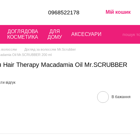
0968522178
Мій кошик
ДОГЛЯДОВА
ДЛЯ
АКСЕСУАРИ
КОСМЕТИКА
ДОМУ
а волоссям
Догляд за волоссям Mr.Scrubber
cadamia Oil Mr.SCRUBBER 200 ml
 Hair Therapy Macadamia Oil Mr.SCRUBBER
ти відгук
В бажання