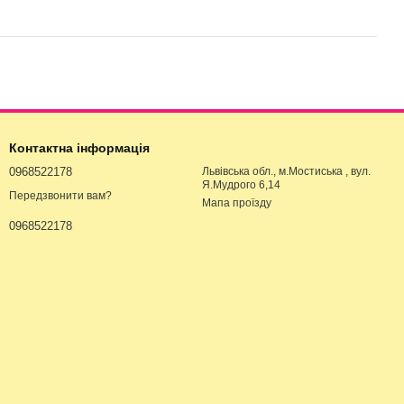
Контактна інформація
0968522178
Львівська обл., м.Мостиська , вул.
Я.Мудрого 6,14
Передзвонити вам?
Мапа проїзду
0968522178