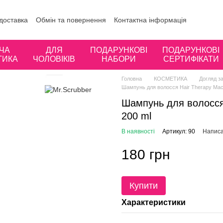
 доставка
Обмін та повернення
Контактна інформація
ористувача
Відгуки про магазин
ЧА
ДЛЯ
ПОДАРУНКОВІ
ПОДАРУНКОВІ
ТИКА
ЧОЛОВІКІВ
НАБОРИ
СЕРТИФІКАТИ
Головна
КОСМЕТИКА
Догляд з
Шампунь для волосся Hair Therapy Ma
Шампунь для волосся
200 ml
В наявності
Артикул: 90
Написа
180 грн
Купити
Характеристики