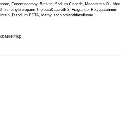
fonate, Cocamidopropyl Betaine, Sodium Chloride, Macadamia Oil, Aloe
Trimethylolpropane Trioleate&Laureth-2, Fragrance, Polyquaternium-
Protein, Disodium EDTA, Methylisochloroisothiazolinone
 коментар