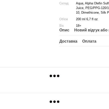
Склад
Aqua, Alpha Olefin Sul
Juice, PEG/PPG-120/10-
10, Dimethicone, Silk 
Об'єм
200 ml 6,7 fl oz
Вік
18+
Опис
Новий відгук або
Доставка
Оплата