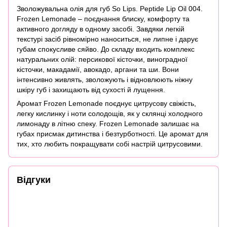
Зволожувальна олія для губ So Lips. Peptide Lip Oil 004.
Frozen Lemonade – поєднання блиску, комфорту та
активного догляду в одному засобі. Завдяки легкій
текстурі засіб рівномірно наноситься, не липне і дарує
губам спокусливе сяйво. До складу входить комплекс
натуральних олій: персикової кісточки, виноградної
кісточки, макадамії, авокадо, аргани та ши. Вони
інтенсивно живлять, зволожують і відновлюють ніжну
шкіру губ і захищають від сухості й лущення.
Аромат Frozen Lemonade поєднує цитрусову свіжість,
легку кислинку і ноти солодощів, як у склянці холодного
лимонаду в літню спеку. Frozen Lemonade залишає на
губах присмак дитинства і безтурботності. Це аромат для
тих, хто любить покращувати собі настрій цитрусовими.
Відгуки