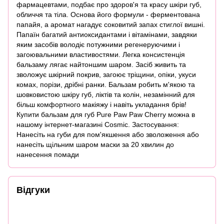
фармацевтами, подбає про здоров'я та красу шкіри губ,
обличчя та тіла. Основа його формули - ферментована
папайя, а аромат нагадує соковитий запах стиглої вишні.
Папаїн багатий антиоксидантами і вітамінами, завдяки
яким засобів володіє потужними регенеруючими і
загоювальними властивостями. Легка консистенція
бальзаму лягає найтоншим шаром. Засіб живить та
зволожує шкірний покрив, загоює тріщини, опіки, укуси
комах, порізи, дрібні ранки. Бальзам робить м'якою та
шовковистою шкіру губ, ліктів та колін, незамінний для
більш комфортного макіяжу і навіть укладання брів!
Купити бальзам для губ Pure Paw Paw Cherry можна в
нашому інтернет-магазині Cosmic. Застосування:
Нанесіть на губи для пом'якшення або зволоження або
нанесіть щільним шаром маски за 20 хвилин до
нанесення помади
Відгуки