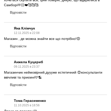
хочеться скупити все, ціни помірні, дякую, що відкрились в
Самборі🫶🏻❤️🥰🥰🥰
Відповісти
Яна Клімчук
12.11.2025 в 22:08
Магазин , де можна знайти все що потрібно!😍
Відповісти
Анжела Куцериб
09.11.2025 в 23:37
Магазинчик неймовірний,дуууже естетичний 😍консультанти
ввічливі та приємні🩷🫂
Відповісти
Тома Герасименко
11.10.2025 в 18:56