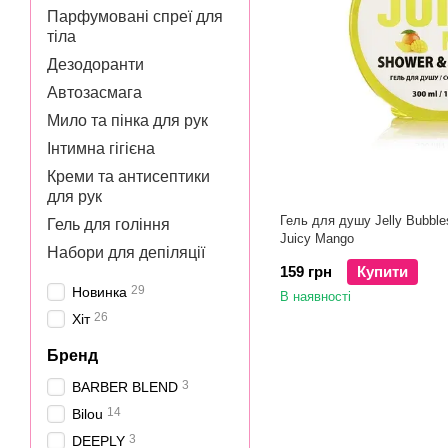
Парфумовані спреї для
тіла
Дезодоранти
Автозасмага
Мило та пінка для рук
Інтимна гігієна
Креми та антисептики
для рук
Гель для душу Jelly Bubbl
Гель для гоління
Juicy Mango
Набори для депіляції
159 грн
Купити
29
Новинка
В наявності
26
Хіт
Бренд
3
BARBER BLEND
14
Bilou
3
DEEPLY