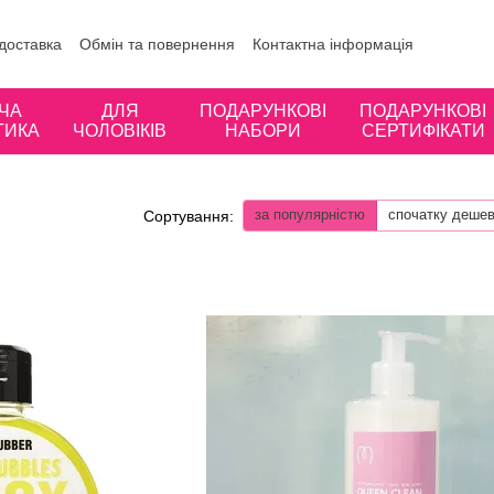
 доставка
Обмін та повернення
Контактна інформація
ористувача
Відгуки про магазин
ЧА
ДЛЯ
ПОДАРУНКОВІ
ПОДАРУНКОВІ
ТИКА
ЧОЛОВІКІВ
НАБОРИ
СЕРТИФІКАТИ
за популярністю
спочатку деше
Сортування: