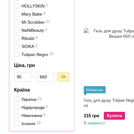
1
HOLLYSKIN
4
Mary Babe
21
Mr.Scrubber
2
NaNiBeauty
6
Rituals
2
SOIKA
10
Tulipan Negro
Ціна, грн
Від Ціна, грн
До Ціна, грн
ОК
Країна
Новинка
21
Україна
Гель для душу Tulipan Neg
ml
5
Нідерланди
5
Німеччина
215 грн
Купити
10
В наявності
Іспанія