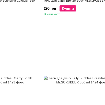
o Зефірний єдиноріг 650
Гель для душу Bronze Body Mr.SCRUBBER
290 грн
Купити
В наявності