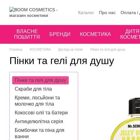
Перейти до основного контенту
Каталог
Про нас
Оплата і
Публічна оферта
Угода к
ВЛАСНЕ
ДИТЯ
БРЕНДИ
КОСМЕТИКА
ПОШИТТЯ
КОСМЕ
Головна
КОСМЕТИКА
Догляд за тілом
Пінки та гелі для душу
Пінки та гелі для душу
Пінки та гелі для душу
Скраби для тіла
Креми, лосьйони та
молочко для тіла
Кокосові олії та батери
Антицелюлітна серія
Бомбочки та піна для
ванни