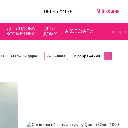
0968522178
Мій кошик
ДОГЛЯДОВА
ДЛЯ
АКСЕСУАРИ
КОСМЕТИКА
ДОМУ
вше
спочатку дорожчі
за назвою
Відображення: