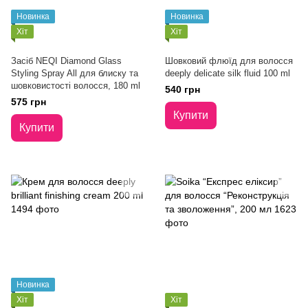
Новинка
Новинка
Хіт
Хіт
Засіб NEQI Diamond Glass
Шовковий флюїд для волосся
Styling Spray All для блиску та
deeply delicate silk fluid 100 ml
шовковистості волосся, 180 ml
540 грн
575 грн
Купити
Купити
Новинка
Хіт
Хіт