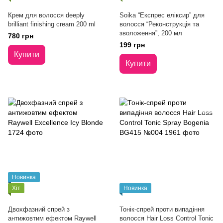
Крем для волосся deeply
Soika “Експрес еліксир” для
brilliant finishing cream 200 ml
волосся “Реконструкція та
зволоження”, 200 мл
780 грн
199 грн
Купити
Купити
Новинка
Хіт
Новинка
Двохфазний спрей з
Тонік-спрей проти випадіння
антижовтим ефектом Raywell
волосся Hair Loss Control Tonic