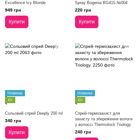
Excellence Icy Blonde
Spray Bogenia BG415 №004
949 грн
220 грн
Купити
Купити
Новинка
Новинка
Хіт
Хіт
Сольовий спрей Deeply 200 ml
Спрей-термозахист для
захисту та збереження вологи
340 грн
у волоссі Thermolock Triology.
240 грн
Купити