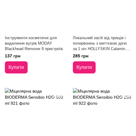
Інструменти косметичні для
Локальний засіб від прищів і
видалення вугрів MODAY
почервонінь з миттєвою дією
Blackhead Remover 8 пристроїв
за 1 ніч HOLLYSKIN Calamin.
Drying Lotion 15 ml
137 грн
285 грн
Купити
Купити