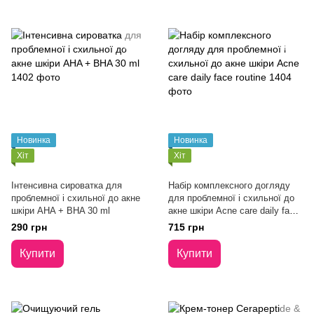
Новинка
Новинка
Хіт
Хіт
Інтенсивна сироватка для
Набір комплексного догляду
проблемної і схильної до акне
для проблемної і схильної до
шкіри AHA + BHA 30 ml
акне шкіри Acne care daily face
routine
290 грн
715 грн
Купити
Купити