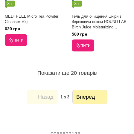
Хіт
Хіт
MEDI PEEL Micro Tea Powder
Гель для очищення шкіри з
Cleanser 70g
березовим соком ROUND LAB
Birch Juice Moisturizing
620 грн
Cleanser 150 ml
580 грн
Купити
Купити
Показати ще 20 товарів
Назад
Вперед
1
з 3