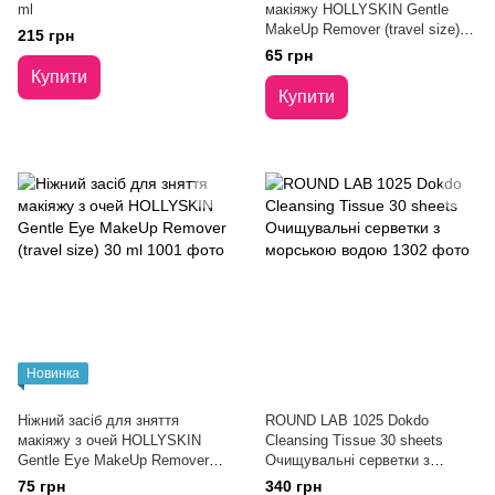
ml
макіяжу HOLLYSKIN Gentle
MakeUp Remover (travel size)
215 грн
30 ml
65 грн
Купити
Купити
Новинка
Ніжний засіб для зняття
ROUND LAB 1025 Dokdo
макіяжу з очей HOLLYSKIN
Cleansing Tissue 30 sheets
Gentle Eye MakeUp Remover
Очищувальні серветки з
(travel size) 30 ml
морською водою
75 грн
340 грн