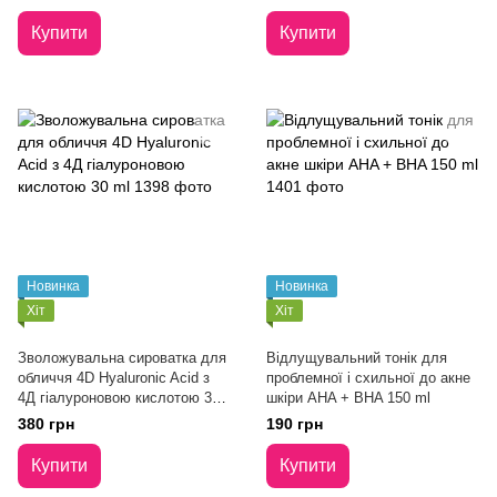
Купити
Купити
Новинка
Новинка
Хіт
Хіт
Зволожувальна сироватка для
Відлущувальний тонік для
обличчя 4D Hyaluronic Acid з
проблемної і схильної до акне
4Д гіалуроновою кислотою 30
шкіри AHA + BHA 150 ml
ml
380 грн
190 грн
Купити
Купити