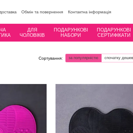
 доставка
Обмін та повернення
Контактна інформація
ористувача
Відгуки про магазин
ЧА
ДЛЯ
ПОДАРУНКОВІ
ПОДАРУНКОВІ
ТИКА
ЧОЛОВІКІВ
НАБОРИ
СЕРТИФІКАТИ
за популярністю
спочатку деше
Сортування: