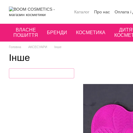
Перейти до основного контенту
Каталог
Про нас
Оплата і
Публічна оферта
Угода к
ВЛАСНЕ
ДИТЯ
БРЕНДИ
КОСМЕТИКА
ПОШИТТЯ
КОСМЕ
Головна
АКСЕСУАРИ
Інше
Інше