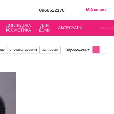
0968522178
Мій кошик
ДОГЛЯДОВА
ДЛЯ
АКСЕСУАРИ
КОСМЕТИКА
ДОМУ
вше
спочатку дорожчі
за назвою
Відображення: