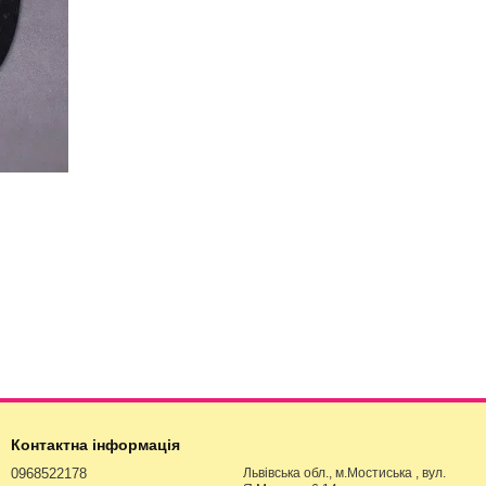
Контактна інформація
0968522178
Львівська обл., м.Мостиська , вул.