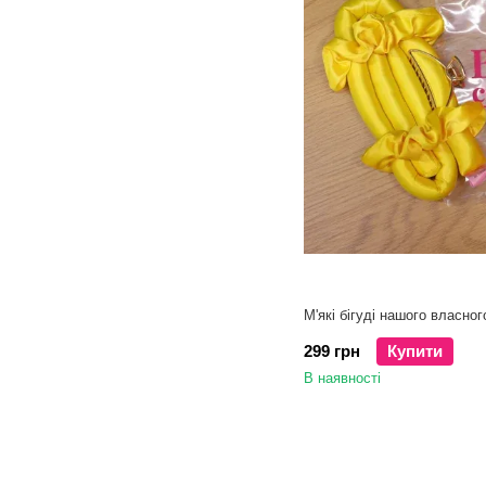
М'які бігуді нашого власног
299 грн
Купити
В наявності