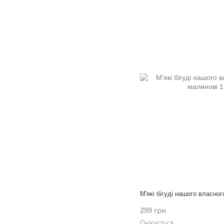
М'які бігуді нашого власно
299 грн
Очікується