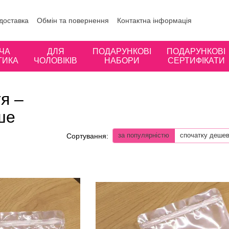
 доставка
Обмін та повернення
Контактна інформація
ористувача
Відгуки про магазин
ЧА
ДЛЯ
ПОДАРУНКОВІ
ПОДАРУНКОВІ
ТИКА
ЧОЛОВІКІВ
НАБОРИ
СЕРТИФІКАТИ
тя –
ше
за популярністю
спочатку деше
Сортування: