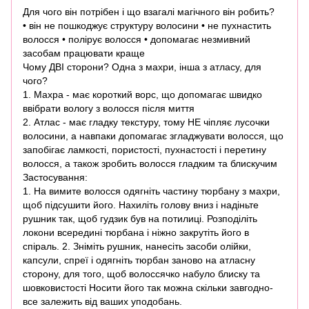
Для чого він потрібен і що взагалі магічного він робить?
• він не пошкоджує структуру волосини • не пухнастить
волосся • полірує волосся • допомагає незмивний
засобам працювати краще
Чому ДВІ сторони? Одна з махри, інша з атласу, для
чого?
1. Махра - має короткий ворс, що допомагає швидко
ввібрати вологу з волосся після миття
2. Атлас - має гладку текстуру, тому НЕ чіпляє лусочки
волосини, а навпаки допомагає згладжувати волосся, що
запобігає ламкості, пористості, пухнастості і перетину
волосся, а також зробить волосся гладким та блискучим
Застосування:
1. На вимите волосся одягніть частину тюрбану з махри,
щоб підсушити його. Нахиліть голову вниз і надіньте
рушник так, щоб гудзик був на потилиці. Розподіліть
локони всередині тюрбана і ніжно закрутіть його в
спіраль. 2. Зніміть рушник, нанесіть засоби олійки,
капсули, спреї і одягніть тюрбан заново на атласну
сторону, для того, щоб волоссячко набуло блиску та
шовковистості Носити його так можна скільки завгодно-
все залежить від ваших уподобань.