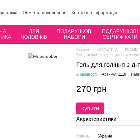
 доставка
Обмін та повернення
Контактна інформація
ористувача
Відгуки про магазин
ЧА
ДЛЯ
ПОДАРУНКОВІ
ПОДАРУНКОВІ
ТИКА
ЧОЛОВІКІВ
НАБОРИ
СЕРТИФІКАТИ
Головна
КОСМЕТИКА
КОСМЕТИ
Гель для гоління з д-пантенолом Vetiv
Гель для гоління з д
В наявності
Артикул: 1119
Напи
270 грн
Купити
Характеристики
Країна
Україна