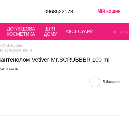
0968522178
Мій кошик
ДОГЛЯДОВА
ДЛЯ
АКСЕСУАРИ
КОСМЕТИКА
ДОМУ
КА Mr.Scrubber
er Mr.SCRUBBER 100 ml
-пантенолом Vetiver Mr.SCRUBBER 100 ml
сати відгук
В бажання