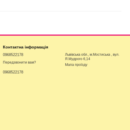
Контактна інформація
0968522178
Львівська обл., м.Мостиська , вул.
Я.Мудрого 6,14
Передзвонити вам?
Мапа проїзду
0968522178