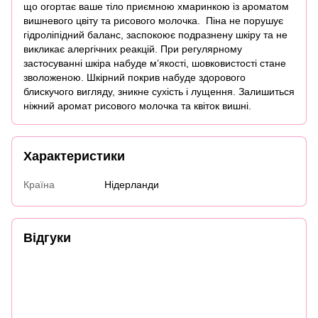
що огортає ваше тіло приємною хмаринкою із ароматом
вишневого цвіту та рисового молочка. Піна не порушує
гідроліпідний баланс, заспокоює подразнену шкіру та не
викликає алергічних реакцій. При регулярному
застосуванні шкіра набуде м’якості, шовковистості стане
зволоженою. Шкірний покрив набуде здорового
блискучого вигляду, зникне сухість і лущення. Залишиться
ніжний аромат рисового молочка та квіток вишні.
Характеристики
Країна
Нідерланди
Відгуки