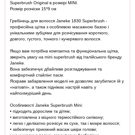
Superbrush Original в розмірі MINI.
Розмір розчіски 15*9 см
Гребінець для волосся Janeke 1830 Superbrush -
професійна щітка з особливою масажною базою і
унікальними зубцями для розчісування короткого,
довгого, густого, тонкого і кучерявого волосся.
Якщо вам потрібна компактна та функціональна щітка,
зверніть увагу на mini superbrush від італійського бренду
Janeke.
Вона забезпечує дбайливе розгладжування та
комфортний стайлінг пасм.
Яскраве забарвлення моделі не дозволяє загубитися їй у
«натовпі», а також піднімає настрій навіть у
найпохмуріший день.
Особливості Janeke Superbrush Mini:
• підходить дорослим та дітям;
• виготовлена з міцного термостійкого силікону;
• легко і делікатно розчісує як сухе, так і мокре волосся;
• забезпечує приємний масаж шкіри голови;