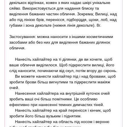
декількох відтінках, кожен з яких надає шкірі унікальне
сяйво. Використовується для надання блиску та
виділення бажаних частин обличчя. Зокрема; Вилиці, над
або під лінією брів, перенісся, підборіддя, щоки, лоб, над
губами і зона декольте (нижня лінія декольте). 8г.
Застосування: можна наносити з іншими косметичними
засобами або без них для виділення бажаних ділянок
обличчя.
Нанесіть хайлайтер на ті ділянки, де ви хочете, щоб
ваше обличчя виділилося. Щоб підкреслити вилиці, його
слід наносити, починаючи від скул, потім вгору до скронь.
Ви можете нанести хайлайтер під і над бровами, щоб
зробити брови більш вигнутими та підкреслити макіяж
очей.
Нанесення хайлайтера на внутрішній куточок очей
зробить ваші очі більш помітними. Це особливо
ефективно при нанесенні темних димчастих тіней.
Нанесіть хайлайтер на край перенісся і кінчик, щоб
зробити його більш вузьким і піднятим.
Нанесіть хайлайтер на область під носом і верхню