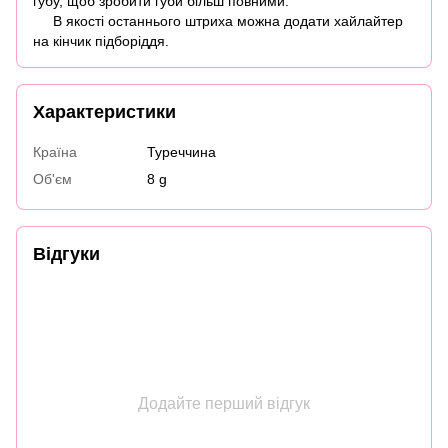
губу, щоб зробити губи більш повними.
В якості останнього штриха можна додати хайлайтер
на кінчик підборіддя.
Характеристики
Країна
Туреччина
Об'єм
8 g
Відгуки
Додайте перший відгук