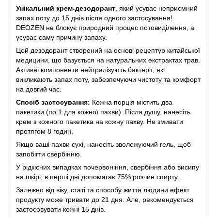
Унікальний крем-дезодорант
, який усуває неприємний
запах поту до 15 днів після одного застосування!
DEOZEN не блокує природний процес потовиділення, а
усуває саму причину запаху.
Цей дезодорант створений на основі рецептур китайської
медицини, що базується на натуральних екстрактах трав.
Активні компоненти нейтралізують бактерії, які
викликають запах поту, забезпечуючи чистоту та комфорт
на довгий час.
Спосіб застосування:
Кожна порція містить два
пакетики (по 1 для кожної пахви). Після душу, нанесіть
крем з кожного пакетика на кожну пахву. Не змивати
протягом 8 годин.
Якщо ваші пахви сухі, нанесіть зволожуючий гель, щоб
запобігти свербінню.
У рідкісних випадках почервоніння, свербіння або висипу
на шкірі, в перші дні допомагає 75% розчин спирту.
Залежно від віку, статі та способу життя людини ефект
продукту може тривати до 21 дня. Але, рекомендується
застосовувати кожні 15 днів.