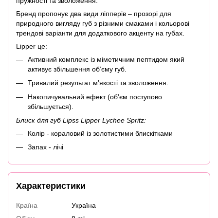
пружності та зволоження.
Бренд пропонує два види ліпперів – прозорі для
природного вигляду губ з різними смаками і кольорові
трендові варіанти для додаткового акценту на губах.
Lipper це:
Активний комплекс із міметичним пептидом який
активує збільшення об’єму губ.
Тривалий результат м’якості та зволоження.
Накопичувальний ефект (об’єм поступово
збільшується).
Блиск для губ Lipss Lipper Lychee Spritz
:
Колір - кораловий із золотистими блискітками
Запах - лічі
Характеристики
Країна
Україна