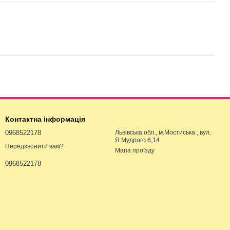
Контактна інформація
0968522178
Львівська обл., м.Мостиська , вул.
Я.Мудрого 6,14
Передзвонити вам?
Мапа проїзду
0968522178