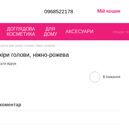
0968522178
Мій кошик
ДОГЛЯДОВА
ДЛЯ
АКСЕСУАРИ
КОСМЕТИКА
ДОМУ
щітка для шкіри голови, ніжно-рожева
іри голови, ніжно-рожева
ати відгук
В бажання
 коментар