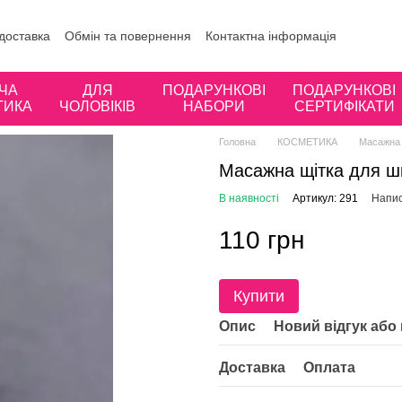
 доставка
Обмін та повернення
Контактна інформація
ористувача
Відгуки про магазин
ЧА
ДЛЯ
ПОДАРУНКОВІ
ПОДАРУНКОВІ
ТИКА
ЧОЛОВІКІВ
НАБОРИ
СЕРТИФІКАТИ
Головна
КОСМЕТИКА
Масажна 
Масажна щітка для шк
В наявності
Артикул: 291
Напис
110 грн
Купити
Опис
Новий відгук або
Доставка
Оплата