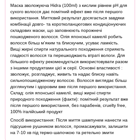
Маска зволожуюча Hidra (100ml) з кислим рівнем pН для
сухого волосся дає помітний ефект вже після першого
використання. Миттєвий результат досягається завдяки
комбінації довго- та коротколанцюгових кондиціонуючих
складових маски, що заповнюють порожнечі
пошкодженого волосся. Олія японскьої камелії робить
волосся більш м'яким та блискучим, усуває ламкість.
Вищі жирні спирти натурального походження сприяють
гладкості волосся та перешкоджають втраті вологи. Для
більшого ефекту рекомендується використовувати разом
з іншими продуктами цієї ж серії. Основні властивості :
зволожує, розгладжує, живить та надає блиску навіть
сильнопошкодженому волоссю. Волосся виглядає більш
доглянутим і здоровим вже після першого використання.
Склад: олія японської камелії, вищі жирні спирти
природного походження (факти): помітний результат вже
після першого використання, без парабенів, cruelty free,
100% італійський продукт
Спосіб використання: Після миття шампунем нанести на
підсушене рушником волосся, промасажувати, залишити
на 7-10 хв під термо-шапочкою та ретельно змити