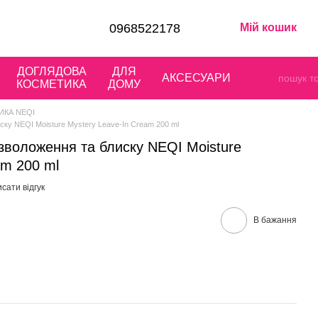
0968522178
Мій кошик
ДОГЛЯДОВА
ДЛЯ
АКСЕСУАРИ
КОСМЕТИКА
ДОМУ
ИКА NEQI
ку NEQI Moisture Mystery Leave-In Cream 200 ml
зволоження та блиску NEQI Moisture
am 200 ml
сати відгук
В бажання