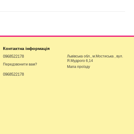
Контактна інформація
0968522178
Львівська обл., м.Мостиська , вул.
Я.Мудрого 6,14
Передзвонити вам?
Мапа проїзду
0968522178