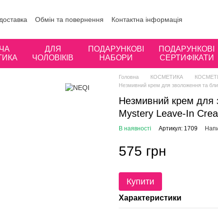
 доставка
Обмін та повернення
Контактна інформація
ористувача
Відгуки про магазин
ЧА
ДЛЯ
ПОДАРУНКОВІ
ПОДАРУНКОВІ
ТИКА
ЧОЛОВІКІВ
НАБОРИ
СЕРТИФІКАТИ
Головна
КОСМЕТИКА
КОСМЕТ
Незмивний крем для зволоження та блис
Незмивний крем для 
Mystery Leave-In Cre
В наявності
Артикул: 1709
Напи
575 грн
Купити
Характеристики