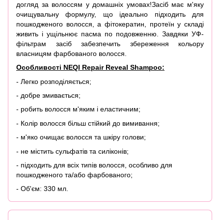
догляд за волоссям у домашніх умовах!
Засіб має м'яку
очищувальну формулу, що ідеально підходить для
пошкодженого волосся, а фітокератин, протеїн у складі
живить і ущільнює пасма по подовженню. Завдяки УФ-
фільтрам засіб забезпечить збереження кольору
власницям фарбованого волосся.
Особливості NEQI Repair Reveal Shampoo:
- Легко розподіляється;
- добре змивається;
- робить волосся м'яким і еластичним;
- Колір волосся більш стійкий до вимивання;
- м'яко очищає волосся та шкіру голови;
- не містить сульфатів та силіконів;
- підходить для всіх типів волосся, особливо для
пошкодженого та/або фарбованого;
- Об'єм: 330 мл.