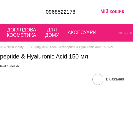
0968522178
Мій кошик
ДОГЛЯДОВА
ДЛЯ
АКСЕСУАРИ
КОСМЕТИКА
ДОМУ
КА NaNiBeauty
Очищуючий гель Cerapeptide & Hyaluronic Acid 150 мл
eptide & Hyaluronic Acid 150 мл
сати відгук
В бажання