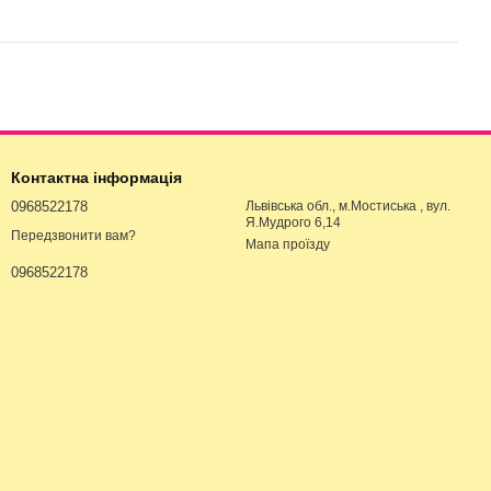
Контактна інформація
0968522178
Львівська обл., м.Мостиська , вул.
Я.Мудрого 6,14
Передзвонити вам?
Мапа проїзду
0968522178