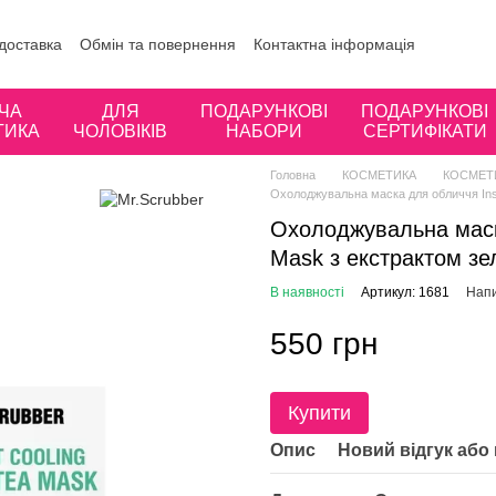
 доставка
Обмін та повернення
Контактна інформація
ористувача
Відгуки про магазин
ЧА
ДЛЯ
ПОДАРУНКОВІ
ПОДАРУНКОВІ
ТИКА
ЧОЛОВІКІВ
НАБОРИ
СЕРТИФІКАТИ
Головна
КОСМЕТИКА
КОСМЕТИ
Охолоджувальна маска для обличчя Ins
Охолоджувальна маска
Mask з екстрактом з
В наявності
Артикул: 1681
Напи
550 грн
Купити
Опис
Новий відгук або