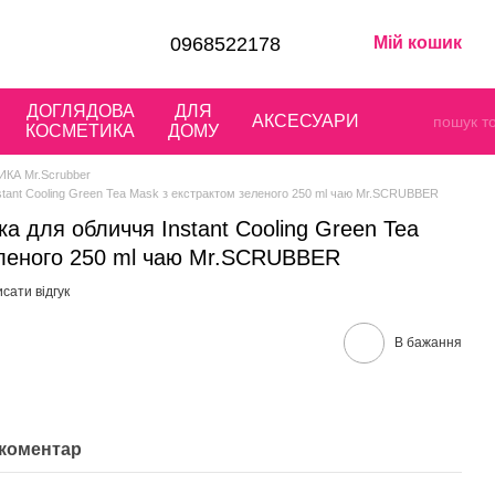
0968522178
Мій кошик
ДОГЛЯДОВА
ДЛЯ
АКСЕСУАРИ
КОСМЕТИКА
ДОМУ
КА Mr.Scrubber
tant Cooling Green Tea Mask з екстрактом зеленого 250 ml чаю Mr.SCRUBBER
 для обличчя Instant Cooling Green Tea
еленого 250 ml чаю Mr.SCRUBBER
сати відгук
В бажання
 коментар