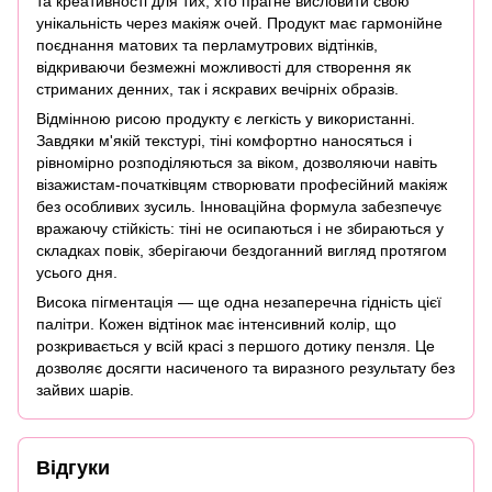
та креативності для тих, хто прагне висловити свою
унікальність через макіяж очей. Продукт має гармонійне
поєднання матових та перламутрових відтінків,
відкриваючи безмежні можливості для створення як
стриманих денних, так і яскравих вечірніх образів.
Відмінною рисою продукту є легкість у використанні.
Завдяки м'якій текстурі, тіні комфортно наносяться і
рівномірно розподіляються за віком, дозволяючи навіть
візажистам-початківцям створювати професійний макіяж
без особливих зусиль. Інноваційна формула забезпечує
вражаючу стійкість: тіні не осипаються і не збираються у
складках повік, зберігаючи бездоганний вигляд протягом
усього дня.
Висока пігментація — ще одна незаперечна гідність цієї
палітри. Кожен відтінок має інтенсивний колір, що
розкривається у всій красі з першого дотику пензля. Це
дозволяє досягти насиченого та виразного результату без
зайвих шарів.
Відгуки