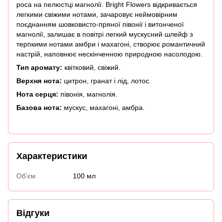
роса на пелюстці магнолії. Bright Flowers відкривається
легкими свіжими нотами, зачаровує неймовірним
поєднанням шовковисто-пряної півонії і витонченої
магнолії, залишає в повітрі легкий мускусний шлейф з
терпкими нотами амбри і махагоні, створює романтичний
настрій, наповнює нескінченною природною насолодою.
Тип аромату:
квітковий, свіжий.
Верхня нота:
цитрон, гранат і лід, лотос.
Нота серця:
півонія, магнолія.
Базова нота:
мускус, махагоні, амбра.
Характеристики
Об'єм
100 мл
Відгуки