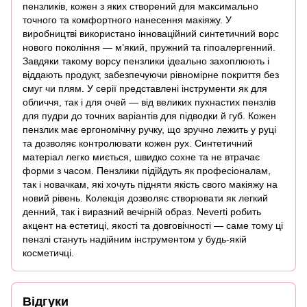
пензликів, кожен з яких створений для максимально
точного та комфортного нанесення макіяжу. У
виробництві використано інноваційний синтетичний ворс
нового покоління — м’який, пружний та гіпоалергенний.
Завдяки такому ворсу пензлики ідеально захоплюють і
віддають продукт, забезпечуючи рівномірне покриття без
смуг чи плям. У серії представлені інструменти як для
обличчя, так і для очей — від великих пухнастих пензлів
для пудри до точних варіантів для підводки й губ. Кожен
пензлик має ергономічну ручку, що зручно лежить у руці
та дозволяє контролювати кожен рух. Синтетичний
матеріал легко миється, швидко сохне та не втрачає
форми з часом. Пензлики підійдуть як професіоналам,
так і новачкам, які хочуть підняти якість свого макіяжу на
новий рівень. Колекція дозволяє створювати як легкий
денний, так і виразний вечірній образ. Neverti робить
акцент на естетиці, якості та довговічності — саме тому ці
пензлі стануть надійним інструментом у будь-якій
косметичці.
Відгуки