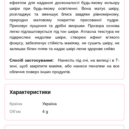
ефектом для надання досконалості будь-якому кольору
шкіри при будь-якому освітленні. Вона матує шкіру,
розгладжує та зменшує блиск завдяки рівномірному,
природно матовому покриттю пресованої пудри.
Приховує лущення та дрібні зморшки. Прозора основа
легко підлаштовується під тон шкіри. Атласна текстура не
підкреслює недоліки шкіри, створює ефект м'якого
фокусу, забезпечує стійкість макіяжу, не сушить шкіру, не
залишає білих плям та надає шкірі легке здорове сяйво
Спосіб застосування:
Нанесіть під очі, на вилиці і в Т-
зоні, щоб закріпити макіяж, або нанеси пензлем на все
обличчя поверх інших продуктів.
Характеристики
Країна
Україна
Об'єм
4 g