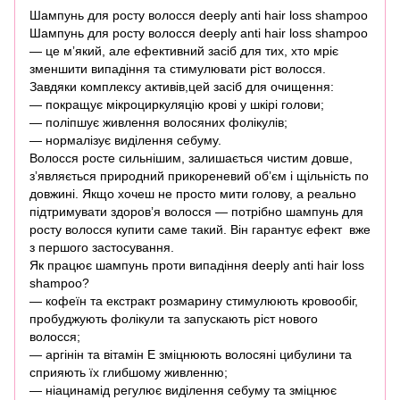
Шампунь для росту волосся deeply anti hair loss shampoo
Шампунь для росту волосся deeply anti hair loss shampoo
— це мʼякий, але ефективний засіб для тих, хто мріє
зменшити випадіння та стимулювати ріст волосся.
Завдяки комплексу активів,цей засіб для очищення:
— покращує мікроциркуляцію крові у шкірі голови;
— поліпшує живлення волосяних фолікулів;
— нормалізує виділення себуму.
Волосся росте сильнішим, залишається чистим довше,
зʼявляється природний прикореневий обʼєм і щільність по
довжині. Якщо хочеш не просто мити голову, а реально
підтримувати здоровʼя волосся — потрібно шампунь для
росту волосся купити саме такий. Він гарантує ефект вже
з першого застосування.
Як працює шампунь проти випадіння deeply anti hair loss
shampoo?
— кофеїн та екстракт розмарину стимулюють кровообіг,
пробуджують фолікули та запускають ріст нового
волосся;
— аргінін та вітамін Е зміцнюють волосяні цибулини та
сприяють їх глибшому живленню;
— ніацинамід регулює виділення себуму та зміцнює