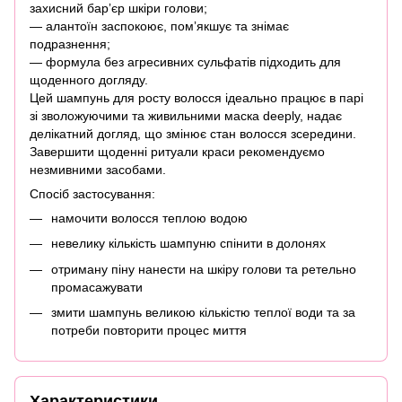
захисний барʼєр шкіри голови;
— алантоїн заспокоює, помʼякшує та знімає
подразнення;
— формула без агресивних сульфатів підходить для
щоденного догляду.
Цей шампунь для росту волосся ідеально працює в парі
зі зволожуючими та живильними маска deeply, надає
делікатний догляд, що змінює стан волосся зсередини.
Завершити щоденні ритуали краси рекомендуємо
незмивними засобами.
Спосіб застосування:
намочити волосся теплою водою
невелику кількість шампуню спінити в долонях
отриману піну нанести на шкіру голови та ретельно
промасажувати
змити шампунь великою кількістю теплої води та за
потреби повторити процес миття
Характеристики