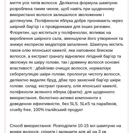
миття усіх типів волосся. Делікатна формула шампуню
розроблена таким чином, щоб навіть при щоденному
використанні волосся залишалося зволоженим і
доглянутим. Поліфеноли яблука добре проникають через
шкірний бар'єр і є провідниками для інших речовин.
Флоретин, що міститься у поліфенолах, впливає на
вироблення шкірного сала, зменшуючи його утворення та
знижує експресію медіаторів запалення. Шампунь містить
також олію японської камелії, яка наповнює блиском
волосся, а екстракт гранату відновлює ліпідний бар'єр та
зволожує як шкіру голови, так і довжину волосся основні
властивості : дбайливо очищує волосся, нормалізує
себорегуляцію шкіри голови, пролонгує чистоту волосся,
делікатно видаляє бруд, дбає про захисний бар'єр шкіри
голови. склад: екстракт гранату, олія японської камелії,
поліфеноли зеленого яблука (факти): для щоденного
використання, біологічно-активні компоненти з
доведеною ефективністю, без SLS, SLeS та парабенів,
cruelty free, 100% італійський продукт
Спосіб використання: Розподілити 10-15 мл шампуню на
мокре волосся, спінити і залишити для дії на 3 хв.