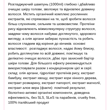
Розгладжуючий шампунь (1000ml) глибоко і дбайливо
очищає шкіру голови, зволожує та відновлює довжину
волосся. Містить органічний комплекс рослинних
екстрактів, які спрямовані на те, щоб зробити волосся
більш слухняним, сильним та шовковистим. Протеїни
рису відновлюють міжмолекулярну структуру волосся,
завдяки чому волосся набуває доглянутого, здорового
вигляду, а олія аргани забирає пухнастість та робить
волосся гладким від коріння до кінчиків. основні
властивості : розгладжує волосся, надає йому блиску,
робить доглянутим по всій довжині, пом'якшує та
делікатно очищує волосся, дбає про захисний бар'єр
шкіри голови. Для більшого ефекту рекомендується
використовувати разом з кондиціонером цієї ж серії.
склад: олія аргани, гідролізат протеїнів рису, екстракт
бамбуку, екстракт хвощу, екстракт кори хінного дерева,
екстракт розмарину, екстракт папороті, екстракт магнолії,
екстракт алое вера (факти): помітний результат,
біологічно-активні органічні компоненти, доведена
ефективність, без SLS, SLeS та парабенів, cruelty free,
100% італійський продукт