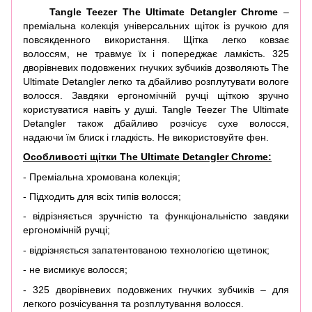
Tangle Teezer The Ultimate Detangler Chrome
–
преміальна колекція універсальних щіток із ручкою для
повсякденного використання. Щітка легко ковзає
волоссям, не травмує їх і попереджає ламкість. 325
дворівневих подовжених гнучких зубчиків дозволяють The
Ultimate Detangler легко та дбайливо розплутувати вологе
волосся. Завдяки ергономічній ручці щіткою зручно
користуватися навіть у душі. Tangle Teezer The Ultimate
Detangler також дбайливо розчісує сухе волосся,
надаючи їм блиск і гладкість. Не використовуйте фен.
Особливості щітки The Ultimate Detangler Chrome:
- Преміальна хромована колекція;
- Підходить для всіх типів волосся;
- відрізняється зручністю та функціональністю завдяки
ергономічній ручці;
- відрізняється запатентованою технологією щетинок;
- не висмикує волосся;
- 325 дворівневих подовжених гнучких зубчиків – для
легкого розчісування та розплутування волосся.