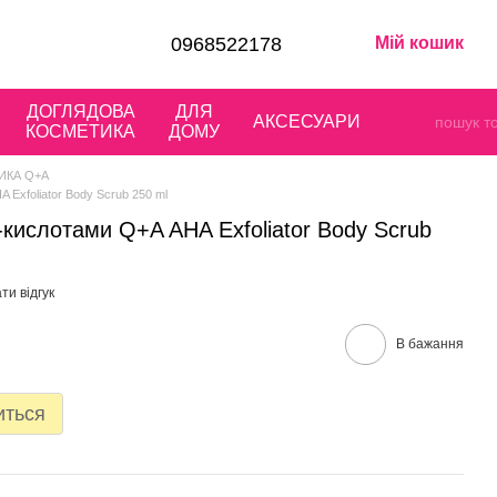
0968522178
Мій кошик
ДОГЛЯДОВА
ДЛЯ
АКСЕСУАРИ
КОСМЕТИКА
ДОМУ
ИКА Q+A
 Exfoliator Body Scrub 250 ml
-кислотами Q+A AHA Exfoliator Body Scrub
ти відгук
В бажання
иться