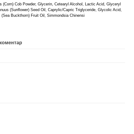
 (Corn) Cob Powder, Glycerin, Cetearyl Alcohol, Lactic Acid, Glyceryl
nuus (Sunflower) Seed Oil, Caprylic/Capric Triglyceride, Glycolic Acid,
(Sea Buckthorn) Fruit Oil, Simmondsia Chinensi
 коментар