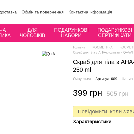
 доставка
Обмін та повернення
Контактна інформація
ористувача
Відгуки про магазин
ЧА
ДЛЯ
ПОДАРУНКОВІ
ПОДАРУНКОВІ
ТИКА
ЧОЛОВІКІВ
НАБОРИ
СЕРТИФІКАТИ
Головна
КОСМЕТИКА
КОСМЕТ
Скраб для тіла з AHA-кислотами Q+A AHA
Скраб для тіла з AHA
250 ml
Очікується
Артикул: 609
Написа
399 грн
505 грн
Повідомити, коли з'яв
Характеристики