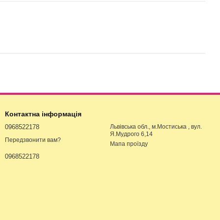
Контактна інформація
0968522178
Львівська обл., м.Мостиська , вул.
Я.Мудрого 6,14
Передзвонити вам?
Мапа проїзду
0968522178