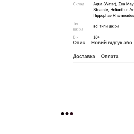
Склад
Aqua (Water), Zea Mays
Stearate, Helianthus An
Hippophae Rhamnoides 
Тип
всі типи шкіри
шкіри
Вік
18+
Опис
Новий відгук або
Доставка
Оплата