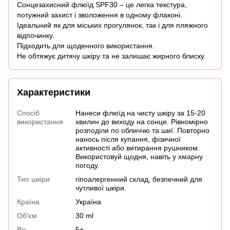
Сонцезахисний флюїд SPF30 – це легка текстура,
потужний захист і зволоження в одному флаконі.
Ідеальний як для міських прогулянок, так і для пляжного
відпочинку.
Підходить для щоденного використання.
Не обтяжує дитячу шкіру та не залишає жирного блиску.
Характеристики
Спосіб
Нанеси флюїд на чисту шкіру за 15-20
використання
хвилин до виходу на сонце. Рівномірно
розподіли по обличчю та шиї. Повторно
нанось після купання, фізичної
активності або витирання рушником.
Використовуй щодня, навіть у хмарну
погоду.
Тип шкіри
гіпоалергенний склад, безпечний для
чутливої шкіри.
Країна
Україна
Об'єм
30 ml
Вік
5+