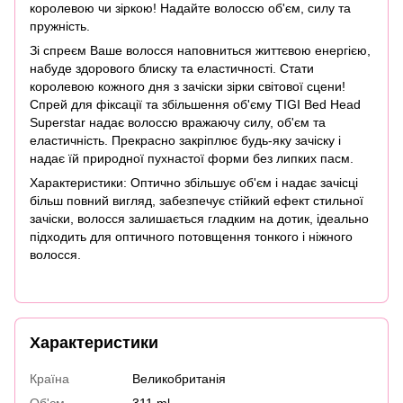
королевою чи зіркою! Надайте волоссю об'єм, силу та
пружність.
Зі спреєм Ваше волосся наповниться життєвою енергією,
набуде здорового блиску та еластичності. Стати
королевою кожного дня з зачіски зірки світової сцени!
Спрей для фіксації та збільшення об'єму TIGI Bed Head
Superstar надає волоссю вражаючу силу, об'єм та
еластичність. Прекрасно закріплює будь-яку зачіску і
надає їй природної пухнастої форми без липких пасм.
Характеристики: Оптично збільшує об'єм і надає зачісці
більш повний вигляд, забезпечує стійкий ефект стильної
зачіски, волосся залишається гладким на дотик, ідеально
підходить для оптичного потовщення тонкого і ніжного
волосся.
Характеристики
Країна
Великобританія
Об'єм
311 ml