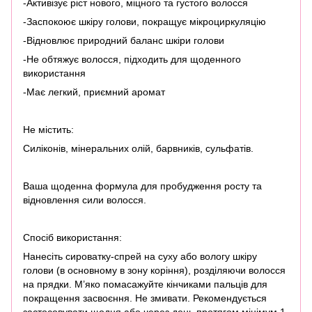
-Активізує ріст нового, міцного та густого волосся
-Заспокоює шкіру голови, покращує мікроциркуляцію
-Відновлює природний баланс шкіри голови
-Не обтяжує волосся, підходить для щоденного
використання
-Має легкий, приємний аромат
Не містить:
Силіконів, мінеральних олій, барвників, сульфатів.
Ваша щоденна формула для пробудження росту та
відновлення сили волосся.
Спосіб використання:
Нанесіть сироватку-спрей на суху або вологу шкіру
голови (в основному в зону коріння), розділяючи волосся
на прядки. М’яко помасажуйте кінчиками пальців для
покращення засвоєння. Не змивати. Рекомендується
застосовувати щодня або через день протягом мінімум 1