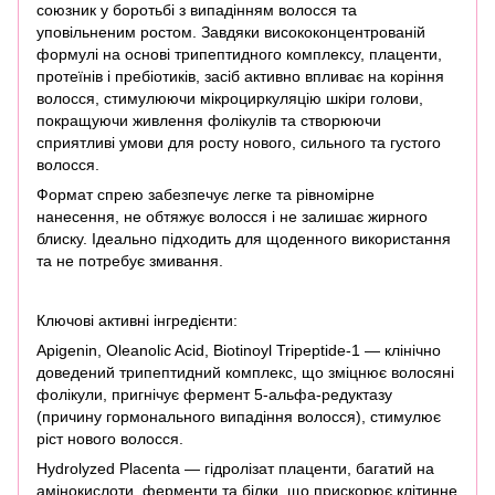
союзник у боротьбі з випадінням волосся та
уповільненим ростом. Завдяки висококонцентрованій
формулі на основі трипептидного комплексу, плаценти,
протеїнів і пребіотиків, засіб активно впливає на коріння
волосся, стимулюючи мікроциркуляцію шкіри голови,
покращуючи живлення фолікулів та створюючи
сприятливі умови для росту нового, сильного та густого
волосся.
Формат спрею забезпечує легке та рівномірне
нанесення, не обтяжує волосся і не залишає жирного
блиску. Ідеально підходить для щоденного використання
та не потребує змивання.
Ключові активні інгредієнти:
Apigenin, Oleanolic Acid, Biotinoyl Tripeptide-1 — клінічно
доведений трипептидний комплекс, що зміцнює волосяні
фолікули, пригнічує фермент 5-альфа-редуктазу
(причину гормонального випадіння волосся), стимулює
ріст нового волосся.
Hydrolyzed Placenta — гідролізат плаценти, багатий на
амінокислоти, ферменти та білки, що прискорює клітинне