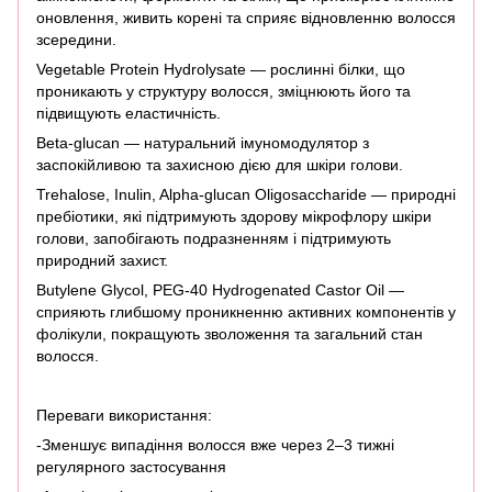
оновлення, живить корені та сприяє відновленню волосся
зсередини.
Vegetable Protein Hydrolysate — рослинні білки, що
проникають у структуру волосся, зміцнюють його та
підвищують еластичність.
Beta-glucan — натуральний імуномодулятор з
заспокійливою та захисною дією для шкіри голови.
Trehalose, Inulin, Alpha-glucan Oligosaccharide — природні
пребіотики, які підтримують здорову мікрофлору шкіри
голови, запобігають подразненням і підтримують
природний захист.
Butylene Glycol, PEG-40 Hydrogenated Castor Oil —
сприяють глибшому проникненню активних компонентів у
фолікули, покращують зволоження та загальний стан
волосся.
Переваги використання:
-Зменшує випадіння волосся вже через 2–3 тижні
регулярного застосування