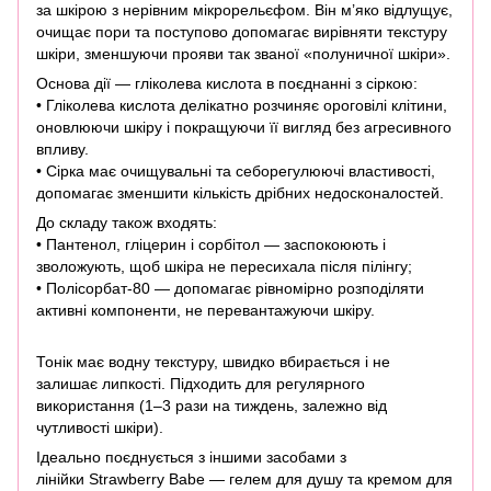
за шкірою з нерівним мікрорельєфом. Він м’яко відлущує,
очищає пори та поступово допомагає вирівняти текстуру
шкіри, зменшуючи прояви так званої «полуничної шкіри».
Основа дії — гліколева кислота в поєднанні з сіркою:
• Гліколева кислота делікатно розчиняє ороговілі клітини,
оновлюючи шкіру і покращуючи її вигляд без агресивного
впливу.
• Сірка має очищувальні та себорегулюючі властивості,
допомагає зменшити кількість дрібних недосконалостей.
До складу також входять:
• Пантенол, гліцерин і сорбітол — заспокоюють і
зволожують, щоб шкіра не пересихала після пілінгу;
• Полісорбат-80 — допомагає рівномірно розподіляти
активні компоненти, не перевантажуючи шкіру.
Тонік має водну текстуру, швидко вбирається і не
залишає липкості. Підходить для регулярного
використання (1–3 рази на тиждень, залежно від
чутливості шкіри).
Ідеально поєднується з іншими засобами з
лінійки Strawberry Babe — гелем для душу та кремом для