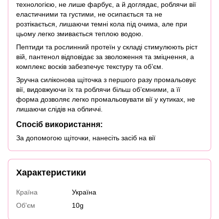
технологією, не лише фарбує, а й доглядає, роблячи вії
еластичними та густими, не осипається та не
розтікається, лишаючи темні кола під очима, але при
цьому легко змивається теплою водою.
Пептиди та рослинний протеїн у складі стимулюють ріст
вій, пантенол відповідає за зволоження та зміцнення, а
комплекс восків забезпечує текстуру та об’єм.
Зручна силіконова щіточка з першого разу промальовує
вії, видовжуючи їх та роблячи більш обʼємними, а її
форма дозволяє легко промальовувати вії у кутиках, не
лишаючи слідів на обличчі.
Спосіб використання:
За допомогою щіточки, нанесіть засіб на вії
Характеристики
Країна
Україна
Об'єм
10g