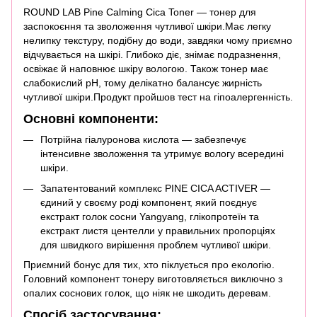
ROUND LAB Pine Calming Cica Toner — тонер для
заспокоєння та зволоження чутливої шкіри.Має легку
нелипку текстуру, подібну до води, завдяки чому приємно
відчувається на шкірі. Глибоко діє, знімає подразнення,
освіжає й наповнює шкіру вологою. Також тонер має
слабокислий pH, тому делікатно балансує жирність
чутливої ​​шкіри.Продукт пройшов тест на гіпоалергенність.
Основні компоненти:
Потрійна гіалуронова кислота — забезпечує
інтенсивне зволоження та утримує вологу всередині
шкіри.
Запатентований комплекс PINE CICA ACTIVER —
єдиний у своєму роді компонент, який поєднує
екстракт голок сосни Yangyang, глікопротеїн та
екстракт листя центелли у правильних пропорціях
для швидкого вирішення проблем чутливої шкіри.
Приємний бонус для тих, хто піклується про екологію.
Головний компонент тонеру виготовляється виключно з
опалих соснових голок, що ніяк не шкодить деревам.
Спосіб застосування: