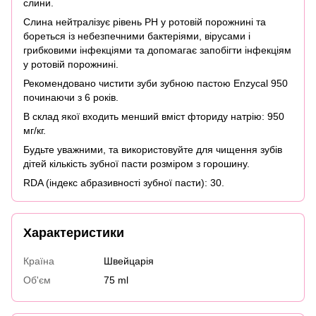
слини.
Слина нейтралізує рівень PH у ротовій порожнині та
бореться із небезпечними бактеріями, вірусами і
грибковими інфекціями та допомагає запобігти інфекціям
у ротовій порожнині.
Рекомендовано чистити зуби зубною пастою Enzycal 950
починаючи з 6 років.
В склад якої входить менший вміст фториду натрію: 950
мг/кг.
Будьте уважними, та використовуйте для чищення зубів
дітей кількість зубної пасти розміром з горошину.
RDA (індекс абразивності зубної пасти): 30.
Характеристики
Країна
Швейцарія
Об'єм
75 ml