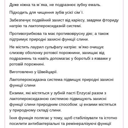
Дуже ніжна та м`яка, не подразнює зубну емаль.
Підходить для чищення зубів усієї сім`ї.
Забезпечує подвійний захист від карієсу, завдяки фториду
натрію та лактопероксидазній системі.
Противогрибкова та має противовірусну дію; а також
підтримує природні захисні функції слини.
Не містить лаурил сульфату натрію: м’яко очищує
слизову оболонку ротової порожнини, захищає від
подразнень та навіть допомагає у боротьбі з язвами у
ротовій порожнині.
Виготовлено у Швейцарії.
Лактопероксидазна система підвищує природні захисні
функції слини
Ензими, які містяться у зубній пасті Enzycal разом з
лактопероксидазною системою підвищують захисні
функції слини природним способом: ці ензими містяться
у природному складі слини.
Їхня функція полягає у тому, щоб стабілізувати та істотно
посилити антибактеріальні та ремінералізуючі функції