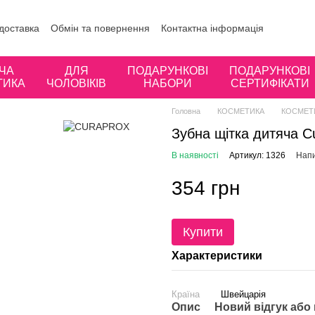
 доставка
Обмін та повернення
Контактна інформація
ористувача
Відгуки про магазин
ЧА
ДЛЯ
ПОДАРУНКОВІ
ПОДАРУНКОВІ
ТИКА
ЧОЛОВІКІВ
НАБОРИ
СЕРТИФІКАТИ
Головна
КОСМЕТИКА
КОСМЕТ
Зубна щітка дитяча Cu
В наявності
Артикул: 1326
Напи
354 грн
Купити
Характеристики
Країна
Швейцарія
Опис
Новий відгук або