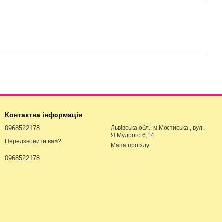
Контактна інформація
0968522178
Львівська обл., м.Мостиська , вул.
Я.Мудрого 6,14
Передзвонити вам?
Мапа проїзду
0968522178