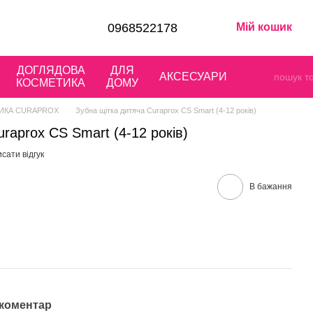
0968522178
Мій кошик
ДОГЛЯДОВА
ДЛЯ
АКСЕСУАРИ
КОСМЕТИКА
ДОМУ
ИКА CURAPROX
Зубна щітка дитяча Curaprox CS Smart (4-12 років)
raprox CS Smart (4-12 років)
сати відгук
В бажання
 коментар