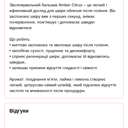
Зволожувальний бальзам Amber Citrus – це легкий і
ефективний догляд для шкіри обличчя після гоління. Він
заспокоює шкіру вже з перших секунд, знімає
почервоніння, пом’якшує і допомагає швидко
відновитися.
Що робить:
• миттєво заспокоює та зволожує шкіру після гоління,
• запобігає сухості, лущенню та дискомфорту,
• сприяє регенерації шкіри, допомагає їй відновитись
швидше,
• залишає приємне відчуття гладкості і свіжості.
Аромат: поєднання м’яти, лайма і лимона створює
легкий, цитрусово-свіжий шлейф, який підсилює відчуття
чистоти та впевненості після процедури.
Відгуки