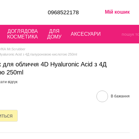
0968522178
Мій кошик
ДОГЛЯДОВА
ДЛЯ
АКСЕСУАРИ
КОСМЕТИКА
ДОМУ
КА Mr.Scrubber
yaluronic Acid з 4Д гіалуроновою кислотою 250ml
 для обличчя 4D Hyaluronic Acid з 4Д
ою 250ml
ати відгук
В бажання
иться