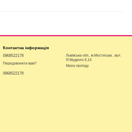
Контактна інформація
0968522178
Львівська обл., м.Мостиська , вул.
Я.Мудрого 6,14
Передзвонити вам?
Мапа проїзду
0968522178