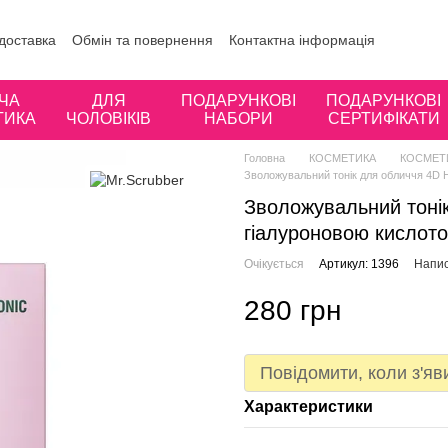
 доставка
Обмін та повернення
Контактна інформація
ористувача
Відгуки про магазин
ЧА
ДЛЯ
ПОДАРУНКОВІ
ПОДАРУНКОВІ
ТИКА
ЧОЛОВІКІВ
НАБОРИ
СЕРТИФІКАТИ
Головна
КОСМЕТИКА
КОСМЕТИ
Зволожувальний тонік для обличчя 4D H
Зволожувальний тонік
гіалуроновою кислот
Очікується
Артикул: 1396
Напис
280 грн
Повідомити, коли з'яв
Характеристики