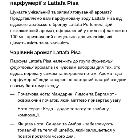
парфумерії з Lattafa Pisa
Шукаєте унікальний та запам'ятовуваний аромат?
Представляємо вам парфумовану воду Lattafa Pisa від
відомого арабського бренду Lattafa Perfumes. Цей
ексклюзивний аромат, оформлений у стильні флакони по
100 мл, призначений спеціально для чоловіків, які
цінують якість та унікальність.
Чарівний аромат Lattafa Pisa
Парфум Lattafa Pisa належить до групи
фужерних
фруктових
ароматів і є чудовим вибором для тих, хто
віддає перевагу свіжим та яскравим нотам. Аромат цієї
парфумерної води створює неповторний настрій завдяки
своєму багатому складу:
Початкова нота: Мандарин, Лимон та Бергамот -
освіжаючий початок, який миттєво привертає увагу.
Нота серця: Кедр - додає теплоту та глибину
композиції.
Кінцева нота: Сандал та Амбра - забезпечують
тривалий та теплий шлейф, який залишається у
повітрі протягом усього дня.